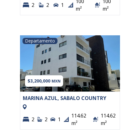
100
100
2
2
1
m²
m²
Departamento
$3,200,000
MXN
MARINA AZUL, SABALO COUNTRY
114.62
114.62
2
2
1
m²
m²