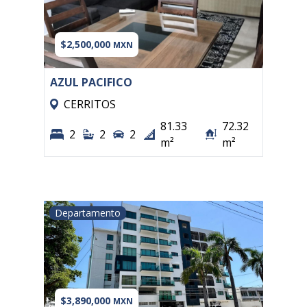
$2,500,000
MXN
AZUL PACIFICO
CERRITOS
81.33
72.32
2
2
2
m²
m²
Departamento
$3,890,000
MXN