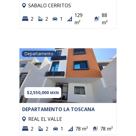
SABALO CERRITOS
129
88
2
2
1
m²
m²
Departamento
$2,550,000
MXN
DEPARTAMENTO LA TOSCANA
REAL EL VALLE
2
2
1
78 m²
78 m²