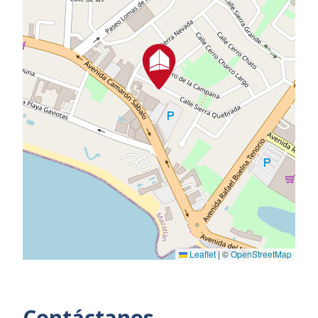
Leaflet
|
©
OpenStreetMap
Contáctanos