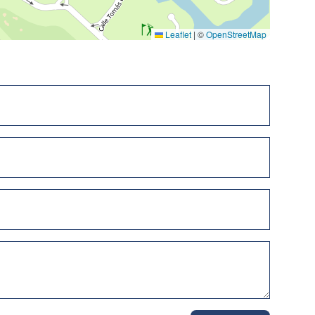
Leaflet
|
©
OpenStreetMap