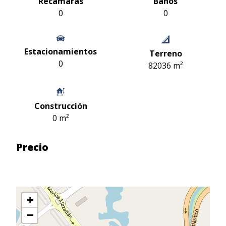
Recamaras
Baños
0
0
Estacionamientos
Terreno
0
82036 m²
Construcción
0 m²
Precio
+
−