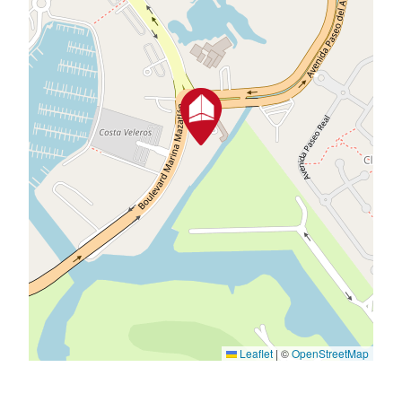
Leaflet
|
©
OpenStreetMap