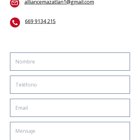
alliancemazatlan1@gmail.com
669 9134 215