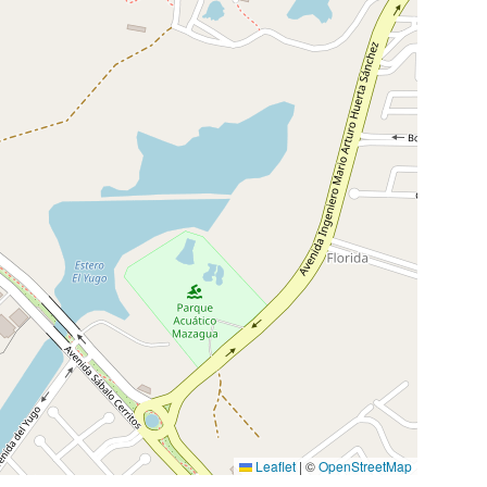
Leaflet
|
©
OpenStreetMap