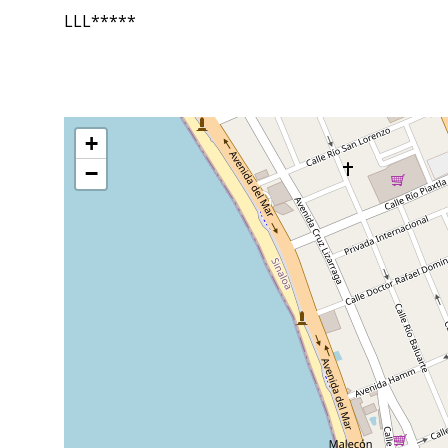
LLL*****
+
−