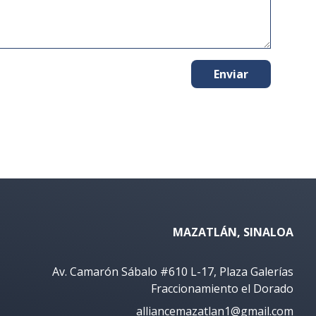
Enviar
MAZATLÁN, SINALOA
Av. Camarón Sábalo #610 L-17, Plaza Galerías
Fraccionamiento el Dorado
alliancemazatlan1@gmail.com