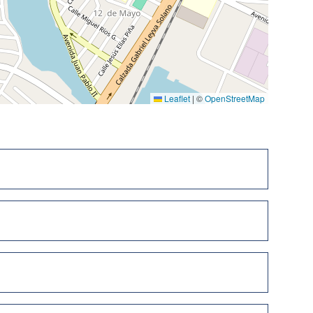
Leaflet
|
©
OpenStreetMap